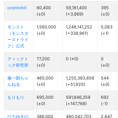
cosmickit
60,400
59,181,400
395
(±0)
(+3,869)
(±0)
モンスト
1,560,000
1,248,141,252
5,083
（モンスタ
(±0)
(+338,961)
(+1)
ーストライ
ク）公式
ティックト
77,200
0 (±0)
0
ック研究所
(±0)
(±0)
修一朗ちゃ
465,000
1,255,383,656
544
んねる
(±0)
(+51,920)
(±0)
もりもり
695,000
591,846,359
692
(±0)
(+147,768)
(-1)
ひろゆきの
386,000
480,042,703
2,647