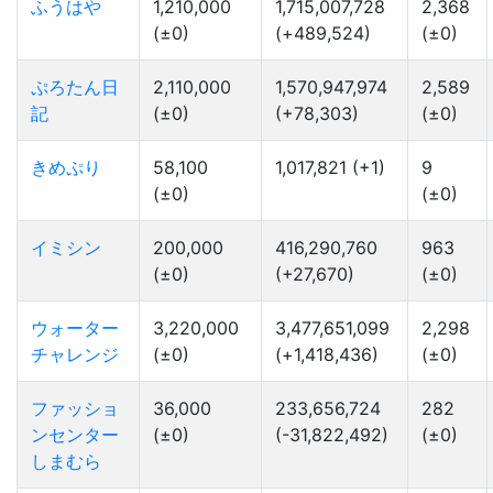
ふうはや
1,210,000
1,715,007,728
2,368
(±0)
(+489,524)
(±0)
ぷろたん日
2,110,000
1,570,947,974
2,589
記
(±0)
(+78,303)
(±0)
きめぷり
58,100
1,017,821 (+1)
9
(±0)
(±0)
イミシン
200,000
416,290,760
963
(±0)
(+27,670)
(±0)
ウォーター
3,220,000
3,477,651,099
2,298
チャレンジ
(±0)
(+1,418,436)
(±0)
ファッショ
36,000
233,656,724
282
ンセンター
(±0)
(-31,822,492)
(±0)
しまむら