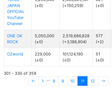
JAPAN
(±0)
(+150,259)
(±0)
OFFICIAL
YouTube
Channel
ONE OK
5,050,000
2,519,886,828
577
ROCK
(±0)
(+3,188,904)
(+2)
OZworld
229,000
101,124,190
51
(±0)
(±0)
(±0)
301 - 330 of 359
...
1
8
9
10
11
12
(current)