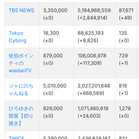
TBS NEWS
3,350,000
5,194,968,559
87,671
(±0)
(+2,844,914)
(+49)
Tokyo
18,300
88,625,193
135
Cyborg
(±0)
(+8,826)
(±0)
佐伯ポイン
879,000
106,008,978
729
ティの
(±0)
(+117,309)
(+1)
waidanTV
ジャにのち
5,010,000
2,027,201,648
816
ゃんねる
(±0)
(+666,569)
(+1)
ひろゆきの
826,000
1,071,480,618
1,276
部屋【切り
(±0)
(+24,603)
(±0)
抜き】
TWICE
5,290,000
2,436,829,187
821