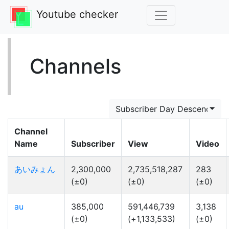
Youtube checker
Channels
Subscriber Day Descending
Channel
Name
Subscriber
View
Video
あいみょん
2,300,000
2,735,518,287
283
(±0)
(±0)
(±0)
au
385,000
591,446,739
3,138
(±0)
(+1,133,533)
(±0)