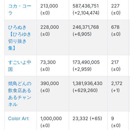
コカ・コー
213,000
587,436,751
227
ラ
(±0)
(+2,104,474)
(±0)
ひろぬき
228,000
246,371,768
678
【ひろゆき
(±0)
(+6,905)
(±0)
切り抜き
集】
すごいよ中
73,300
173,490,005
217
国
(±0)
(+2,959)
(±0)
焼鳥どんの
390,000
1,381,936,430
2,172
飲食店ある
(±0)
(+629,260)
(+1)
あるチャン
ネル
Color Art
1,000,000
23,332 (+65)
9
(±0)
(±0)